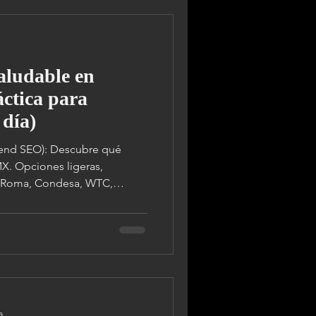
aludable en
ctica para
 día)
 Descubre qué
X. Opciones ligeras,
n Roma, Condesa, WTC,
a