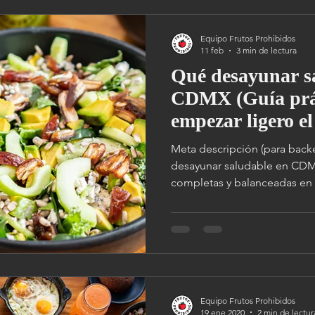
Equipo Frutos Prohibidos
11 feb
3 min de lectura
Qué desayunar s
CDMX (Guía prá
empezar ligero el
Meta descripción (para backend SEO):
desayunar saludable en CDM
completas y balanceadas e
Polanco, Pedregal y Satélite.
Equipo Frutos Prohibidos
19 ene 2020
2 min de lectur