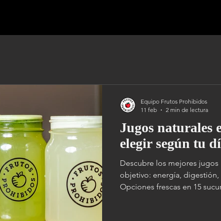
ES
MENÚ
MENÚ 2
MENÚ INGLES
NOSOTROS
Equipo Frutos Prohibidos
11 feb
2 min de lectura
Jugos naturales
elegir según tu d
Descubre los mejores jugos
objetivo: energía, digestión
Opciones frescas en 15 sucu
desayunar saludable en CDM
completas y balanceadas e