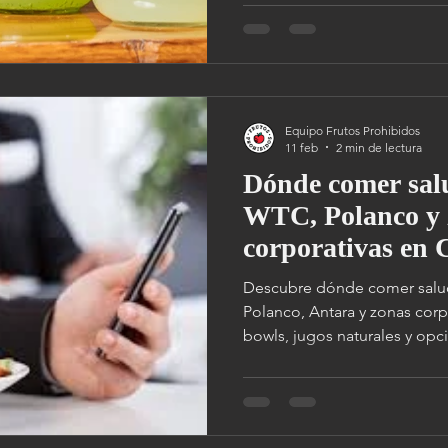
Polanco, Pedregal y Satélite.
Equipo Frutos Prohibidos
11 feb
2 min de lectura
Dónde comer salu
WTC, Polanco y 
corporativas e
Descubre dónde comer salu
Polanco, Antara y zonas cor
bowls, jugos naturales y opci