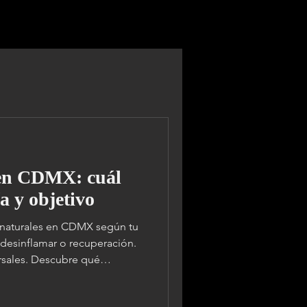
TRABAJO
FACTURACIÓN
More
 en CDMX: cuál
ía y objetivo
 naturales en CDMX según tu
, desinflamar o recuperación.
rsales. Descubre qué
X. Opciones ligeras,
n Roma, Condesa, WTC,