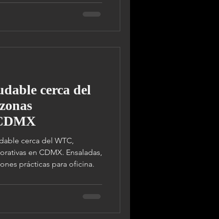
dable cerca del
zonas
n CDMX
dable cerca del WTC,
porativas en CDMX. Ensaladas,
ones prácticas para oficina.