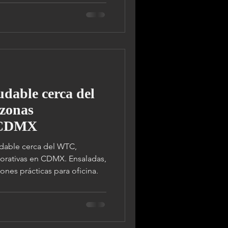
dable cerca del
zonas
n CDMX
dable cerca del WTC,
porativas en CDMX. Ensaladas,
ones prácticas para oficina.