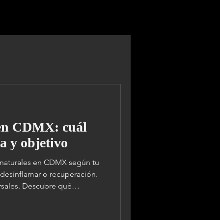
TRABAJO
FACTURACIÓN
More
 en CDMX: cuál
ía y objetivo
 naturales en CDMX según tu
, desinflamar o recuperación.
rsales. Descubre qué
X. Opciones ligeras,
n Roma, Condesa, WTC,