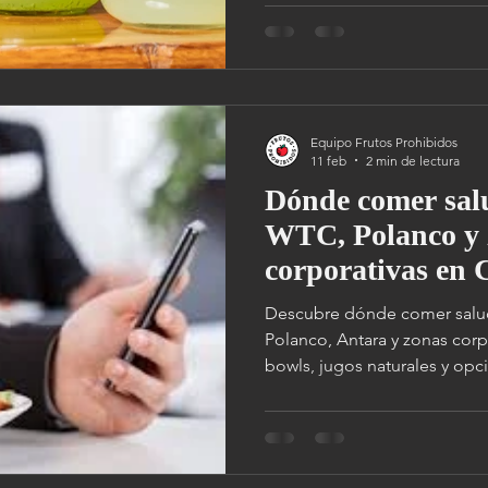
Polanco, Pedregal y Satélite.
Equipo Frutos Prohibidos
11 feb
2 min de lectura
Dónde comer salu
WTC, Polanco y 
corporativas e
Descubre dónde comer salu
Polanco, Antara y zonas cor
bowls, jugos naturales y opci