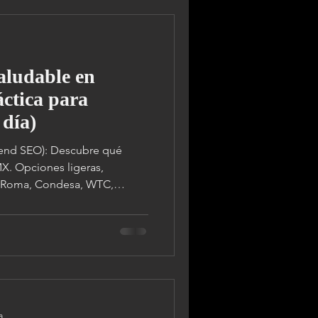
aludable en
ctica para
 día)
 Descubre qué
X. Opciones ligeras,
n Roma, Condesa, WTC,
a