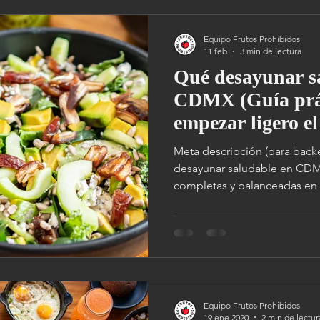
Equipo Frutos Prohibidos
11 feb
3 min de lectura
Qué desayunar s
CDMX (Guía prá
empezar ligero el
Meta descripción (para backend SEO):
desayunar saludable en CDM
completas y balanceadas e
Polanco, Pedregal y Satélite.
Equipo Frutos Prohibidos
19 ene 2020
2 min de lectur