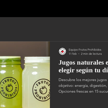
ES
MENÚ
MENÚ 2
MENÚ INGLES
NOSOTROS
Equipo Frutos Prohibidos
11 feb
2 min de lectura
Jugos naturales
elegir según tu d
Descubre los mejores jugos
objetivo: energía, digestión
Opciones frescas en 15 sucu
desayunar saludable en CDM
completas y balanceadas e